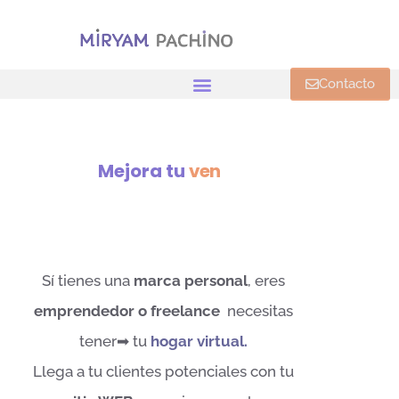
Contacto
Mejora tu
v
e
n
t
a
Sí tienes una
marca personal
, eres
emprendedor o freelance
necesitas
tener➡ tu
hogar virtual.
Llega a tu clientes potenciales con tu