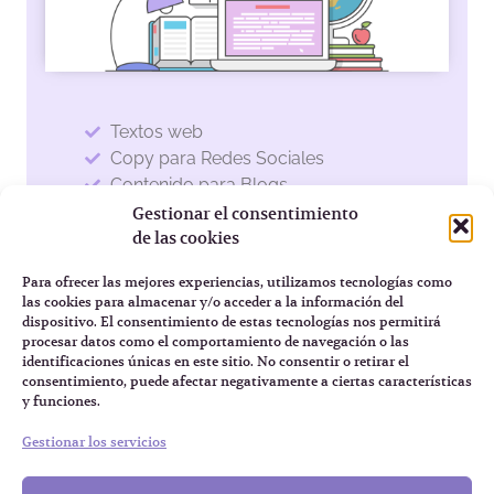
Textos web
Copy para Redes Sociales
Contenido para Blogs
Email Marketing
Gestionar el consentimiento
de las cookies
Conóce mas
Para ofrecer las mejores experiencias, utilizamos tecnologías como
las cookies para almacenar y/o acceder a la información del
dispositivo. El consentimiento de estas tecnologías nos permitirá
procesar datos como el comportamiento de navegación o las
identificaciones únicas en este sitio. No consentir o retirar el
consentimiento, puede afectar negativamente a ciertas características
y funciones.
LLega a tus
clientes ideales
con un
Gestionar los servicios
presencial digital con estrategia.