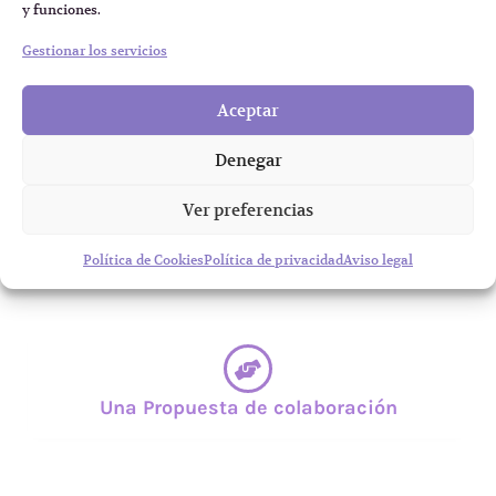
y funciones.
Gestionar los servicios
Me alegrará de hablar contigo. Escríbeme también si
tienes...
Aceptar
Denegar
Ver preferencias
Alguna consulta sobre un servicio
Política de Cookies
Política de privacidad
Aviso legal
Una Propuesta de colaboración